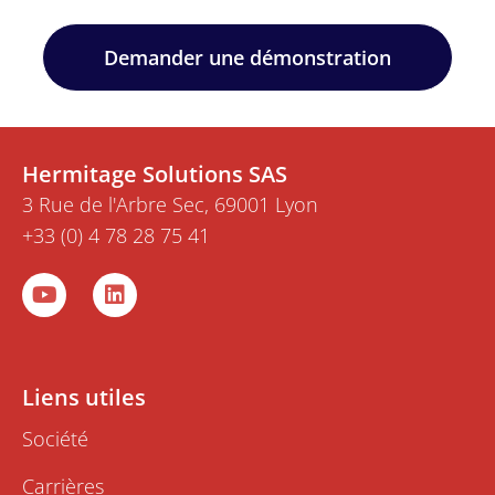
Demander une démonstration
Hermitage Solutions SAS
3 Rue de l'Arbre Sec, 69001 Lyon
+33 (0) 4 78 28 75 41
Y
L
o
i
u
n
t
k
u
e
b
d
Liens utiles
e
i
n
Société
Carrières