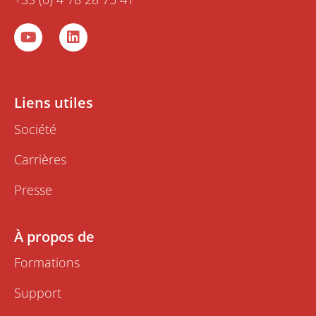
Y
L
o
i
u
n
t
k
u
e
b
d
Liens utiles
e
i
n
Société
Carrières
Presse
À propos de
Formations
Support