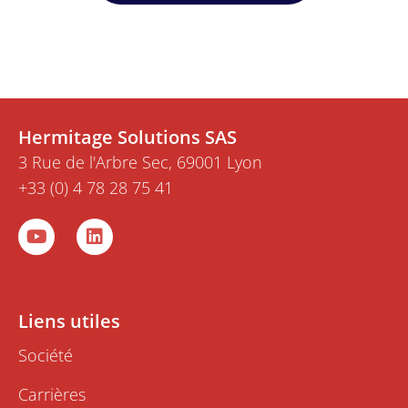
Hermitage Solutions SAS
3 Rue de l'Arbre Sec, 69001 Lyon
+33 (0) 4 78 28 75 41
Y
L
o
i
u
n
t
k
u
e
b
d
Liens utiles
e
i
n
Société
Carrières