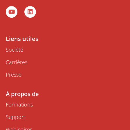
Y
L
o
i
u
n
t
k
u
e
b
d
Liens utiles
e
i
n
Société
Carrières
Presse
À propos de
Formations
Support
Webinaires