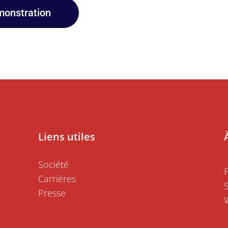
onstration
Liens utiles
Société
Carrières
Presse