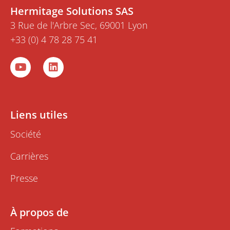
Hermitage Solutions SAS
3 Rue de l'Arbre Sec, 69001 Lyon
+33 (0) 4 78 28 75 41
Y
L
o
i
u
n
t
k
u
e
b
d
Liens utiles
e
i
n
Société
Carrières
Presse
À propos de