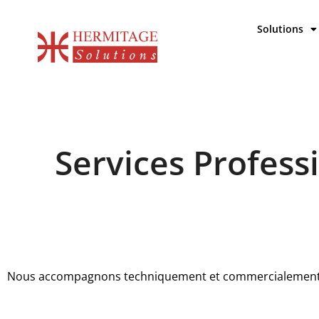
Aller
au
Solutions
contenu
Services Profess
Nous accompagnons techniquement et commercialement n