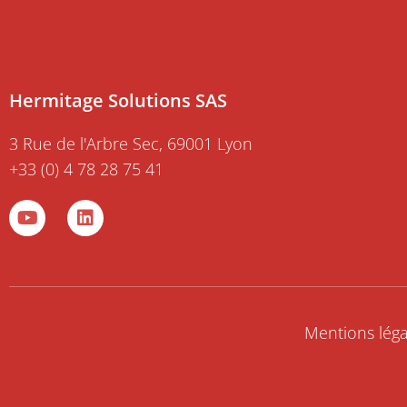
Hermitage Solutions SAS
3 Rue de l'Arbre Sec, 69001 Lyon
+33 (0) 4 78 28 75 41
Y
L
o
i
u
n
t
k
u
e
b
d
e
i
Mentions léga
n