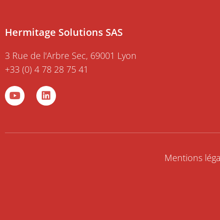
Hermitage Solutions SAS
3 Rue de l'Arbre Sec, 69001 Lyon
+33 (0) 4 78 28 75 41
Y
L
o
i
u
n
t
k
u
e
b
d
e
i
Mentions léga
n