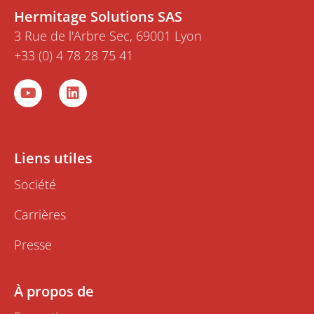
Hermitage Solutions SAS
3 Rue de l'Arbre Sec, 69001 Lyon
+33 (0) 4 78 28 75 41
Y
L
o
i
u
n
t
k
u
e
b
d
Liens utiles
e
i
n
Société
Carrières
Presse
À propos de