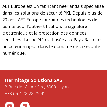
AET Europe est un fabricant néerlandais spécialisé
dans les solutions de sécurité PKI. Depuis plus de
20 ans, AET Europe fournit des technologies de
pointe pour l’authentification, la signature
électronique et la protection des données
sensibles. La société est basée aux Pays-Bas et est
un acteur majeur dans le domaine de la sécurité
numérique.
Hermitage Solutions SAS
3 Rue de l'Arbre Sec, 69001 Lyon
+33 (0) 4 78 28 75 41
Y
L