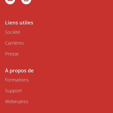
o
i
u
n
t
k
u
e
b
d
Liens utiles
e
i
n
Société
Carrières
Presse
À propos de
Formations
Support
Webinaires