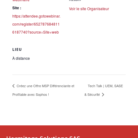
Site :
Voir le site Organisateur
https://attendee.gotowebinar.
com/register/652787684811
6187740?source=Site+web
LIEU
À distance
Créez une Offre MSP Différenciante et
Tech Talk | UEM, SASE
Profitable avec Sophos !
& Sécurité