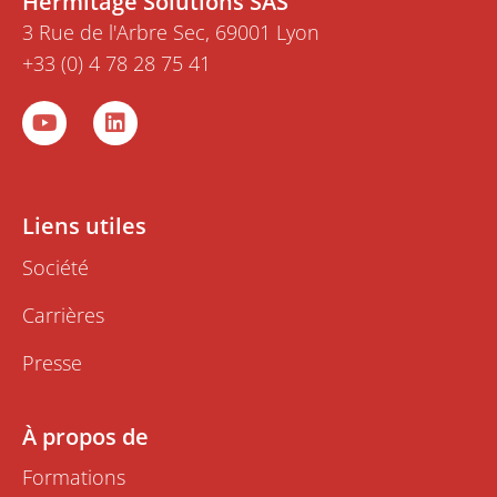
Hermitage Solutions SAS
3 Rue de l'Arbre Sec, 69001 Lyon
+33 (0) 4 78 28 75 41
Y
L
o
i
u
n
t
k
u
e
b
d
Liens utiles
e
i
n
Société
Carrières
Presse
À propos de
Formations