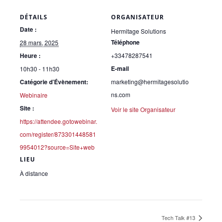
DÉTAILS
ORGANISATEUR
Date :
Hermitage Solutions
Téléphone
28 mars, 2025
Heure :
+33478287541
E-mail
10h30 - 11h30
Catégorie d’Évènement:
marketing@hermitagesolutio
ns.com
Webinaire
Site :
Voir le site Organisateur
https://attendee.gotowebinar.
com/register/873301448581
9954012?source=Site+web
LIEU
À distance
Tech Talk #13