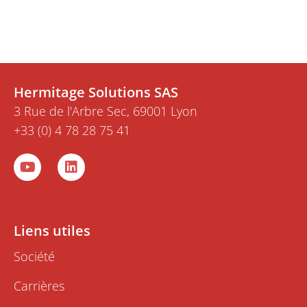
Hermitage Solutions SAS
3 Rue de l'Arbre Sec, 69001 Lyon
+33 (0) 4 78 28 75 41
Y
L
o
i
u
n
t
k
u
e
b
d
Liens utiles
e
i
n
Société
Carrières