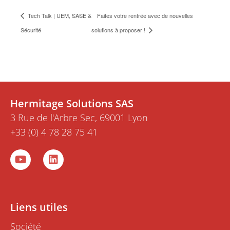
Tech Talk | UEM, SASE &
Faites votre rentrée avec de nouvelles
Sécurité
solutions à proposer !
Hermitage Solutions SAS
3 Rue de l'Arbre Sec, 69001 Lyon
+33 (0) 4 78 28 75 41
Y
L
o
i
u
n
t
k
u
e
b
d
Liens utiles
e
i
n
Société