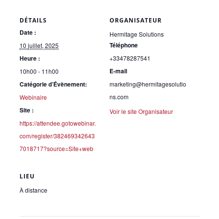
DÉTAILS
ORGANISATEUR
Date :
Hermitage Solutions
Téléphone
10 juillet, 2025
Heure :
+33478287541
E-mail
10h00 - 11h00
Catégorie d’Évènement:
marketing@hermitagesolutio
ns.com
Webinaire
Site :
Voir le site Organisateur
https://attendee.gotowebinar.
com/register/382469342643
7018717?source=Site+web
LIEU
À distance