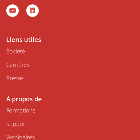
Y
L
o
i
u
n
t
k
u
e
b
d
Liens utiles
e
i
n
Société
Carrières
Presse
À propos de
Formations
Support
Webinaires