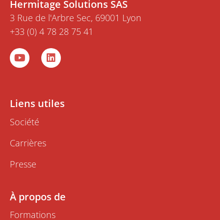
Hermitage Solutions SAS
3 Rue de l'Arbre Sec, 69001 Lyon
+33 (0) 4 78 28 75 41
Y
L
o
i
u
n
t
k
u
e
b
d
Liens utiles
e
i
n
Société
Carrières
Presse
À propos de
Formations